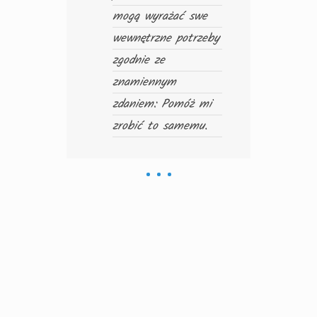
mogą wyrażać swe
ćwic
wewnętrzne potrzeby
czu
zgodnie ze
sta
znamiennym
sam
zdaniem: Pomóż mi
zrobić to samemu.