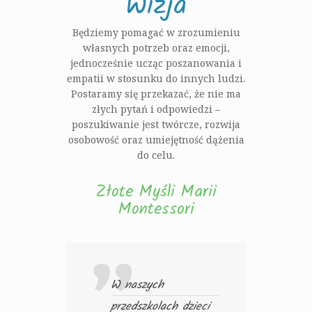
Wizja
Będziemy pomagać w zrozumieniu
własnych potrzeb oraz emocji,
jednocześnie ucząc poszanowania i
empatii w stosunku do innych ludzi.
Postaramy się przekazać, że nie ma
złych pytań i odpowiedzi –
poszukiwanie jest twórcze, rozwija
osobowość oraz umiejętność dążenia
do celu.
Złote Myśli Marii
Montessori
W naszych
Nig
przedszkolach dzieci
dzi